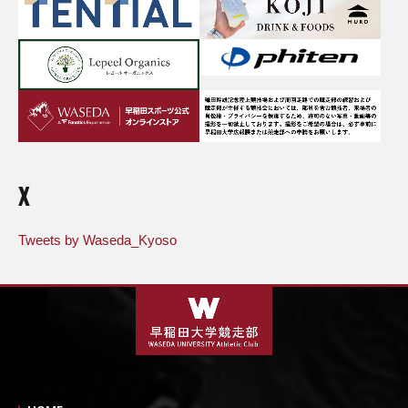
X
Tweets by Waseda_Kyoso