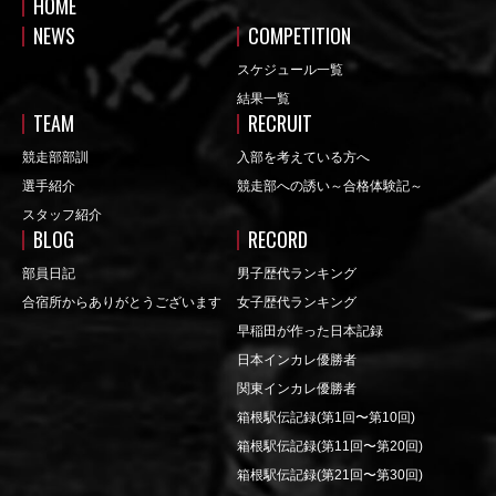
HOME
NEWS
COMPETITION
スケジュール一覧
結果一覧
TEAM
RECRUIT
競走部部訓
入部を考えている方へ
選手紹介
競走部への誘い～合格体験記～
スタッフ紹介
BLOG
RECORD
部員日記
男子歴代ランキング
合宿所からありがとうございます
女子歴代ランキング
早稲田が作った日本記録
日本インカレ優勝者
関東インカレ優勝者
箱根駅伝記録(第1回〜第10回)
箱根駅伝記録(第11回〜第20回)
箱根駅伝記録(第21回〜第30回)