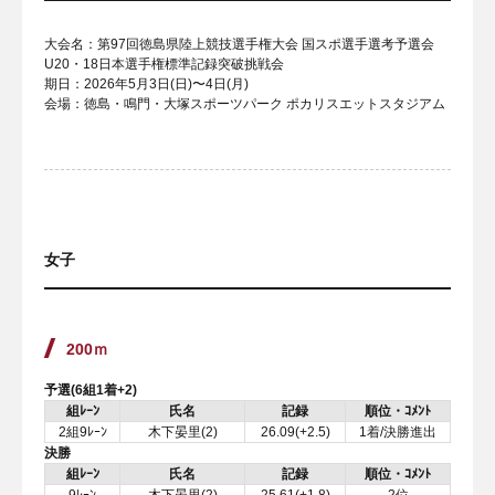
大会名：第97回徳島県陸上競技選手権大会 国スポ選手選考予選会
U20・18日本選手権標準記録突破挑戦会
期日：2026年5月3日(日)〜4日(月)
会場：徳島・鳴門・大塚スポーツパーク ポカリスエットスタジアム
女子
200ｍ
予選(6組1着+2)
組ﾚｰﾝ
氏名
記録
順位・ｺﾒﾝﾄ
2組9ﾚｰﾝ
木下晏里(2)
26.09(+2.5)
1着/決勝進出
決勝
組ﾚｰﾝ
氏名
記録
順位・ｺﾒﾝﾄ