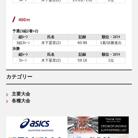
9ﾚｰﾝ
木下晏里(2)
25.61(+1.8)
2位
400ｍ
予選(3組2着+2)
組ﾚｰﾝ
氏名
記録
順位・ｺﾒﾝﾄ
3組3ﾚｰﾝ
木下晏里(2)
60.98
1着/決勝進出
決勝
組ﾚｰﾝ
氏名
記録
順位・ｺﾒﾝﾄ
5ﾚｰﾝ
木下晏里(2)
59.16
1位
カテゴリー
主要大会
各種大会