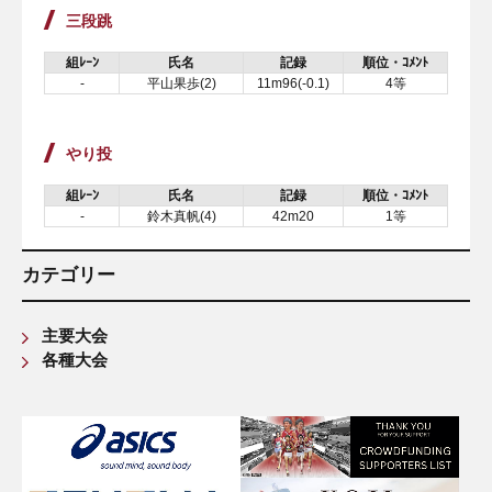
三段跳
組ﾚｰﾝ
氏名
記録
順位・ｺﾒﾝﾄ
-
平山果歩(2)
11m96(-0.1)
4等
やり投
組ﾚｰﾝ
氏名
記録
順位・ｺﾒﾝﾄ
-
鈴木真帆(4)
42m20
1等
カテゴリー
主要大会
各種大会