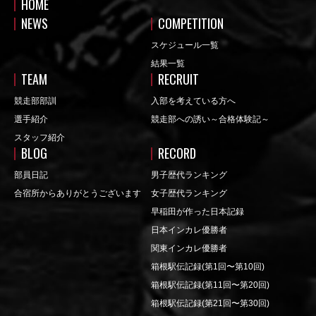
HOME
NEWS
COMPETITION
スケジュール一覧
結果一覧
TEAM
RECRUIT
競走部部訓
入部を考えている方へ
選手紹介
競走部への誘い～合格体験記～
スタッフ紹介
BLOG
RECORD
部員日記
男子歴代ランキング
合宿所からありがとうございます
女子歴代ランキング
早稲田が作った日本記録
日本インカレ優勝者
関東インカレ優勝者
箱根駅伝記録(第1回〜第10回)
箱根駅伝記録(第11回〜第20回)
箱根駅伝記録(第21回〜第30回)