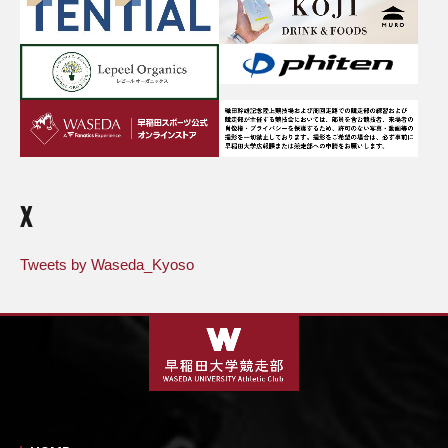
X
Tweets by Waseda_Kyoso