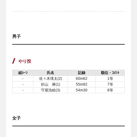
男子
やり投
組ﾚｰﾝ
氏名
記録
順位・ｺﾒﾝﾄ
-
佐々木瑛太(2)
60m62
1等
-
杉山 蔣(1)
55m92
7等
-
守屋浩睦(3)
54m30
8等
女子