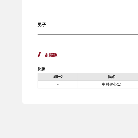
男子
走幅跳
決勝
組ﾚｰﾝ
氏名
-
中村健心(1)