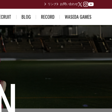
リンク
お問い合わせ
Youtube
X
Instagram
ECRUIT
BLOG
RECORD
WASEDA GAMES
ている方へ
部員日記
男子歴代ランキング
2026年度
誘い～合格体験記～
合宿所からありがとうございます
女子歴代ランキング
2025年度
早稲田が作った日本記録
2024年度
日本インカレ優勝者
2023年度
関東インカレ優勝者
箱根駅伝記録(第1回〜第10回)
箱根駅伝記録(第11回〜第20回)
箱根駅伝記録(第21回〜第30回)
箱根駅伝記録(第31回〜第40回)
箱根駅伝記録(第41回〜第50回)
箱根駅伝記録(第51回〜第60回)