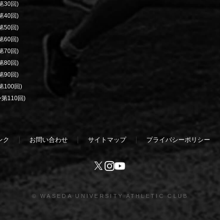
30回)
40回)
50回)
60回)
70回)
80回)
90回)
100回)
第110回)
ンク
お問い合わせ
サイトマップ
プライバシーポリシー
Youtube
X
Instagram
© WASEDA UNIVERSITY ATHLETIC CLUB