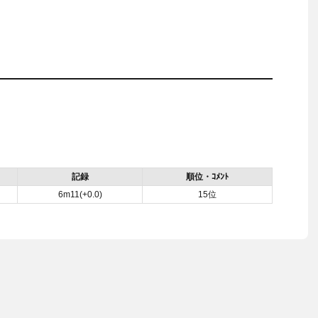
記録
順位・ｺﾒﾝﾄ
6m11(+0.0)
15位