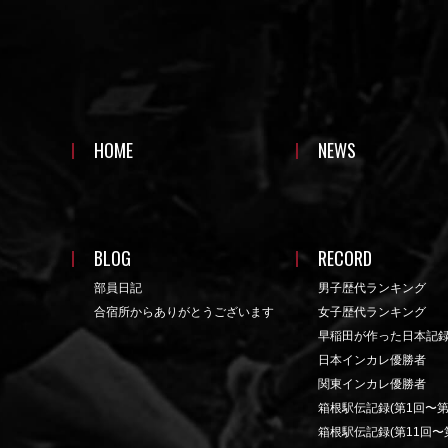
HOME
NEWS
BLOG
RECORD
部員日記
男子歴代ランキング
合宿所からありがとうございます
女子歴代ランキング
早稲田が作った日本記
日本インカレ優勝者
関東インカレ優勝者
箱根駅伝記録(第1回〜第
箱根駅伝記録(第11回〜第