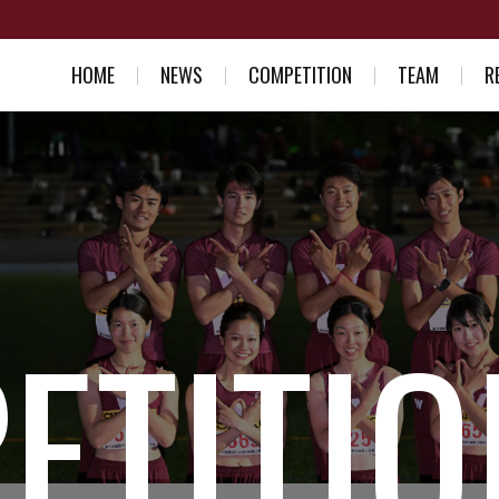
HOME
NEWS
COMPETITION
TEAM
R
スケジュール一覧
競走部部訓
入部を考え
結果一覧
選手紹介
競走部への
スタッフ紹介