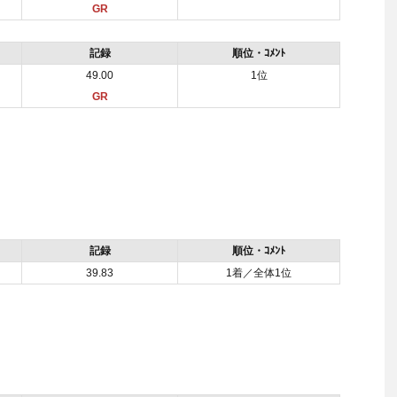
GR
記録
順位・ｺﾒﾝﾄ
49.00
1位
GR
記録
順位・ｺﾒﾝﾄ
39.83
1着／全体1位