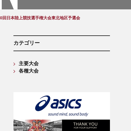
箱根駅伝記録(第61回〜第70回)
箱根駅伝記録(第71回〜第80回)
110回日本陸上競技選手権大会東北地区予選会
箱根駅伝記録(第81回〜第90回)
箱根駅伝記録(第91回〜第100回)
箱根駅伝記録(第101回〜第110回)
カテゴリー
主要大会
各種大会