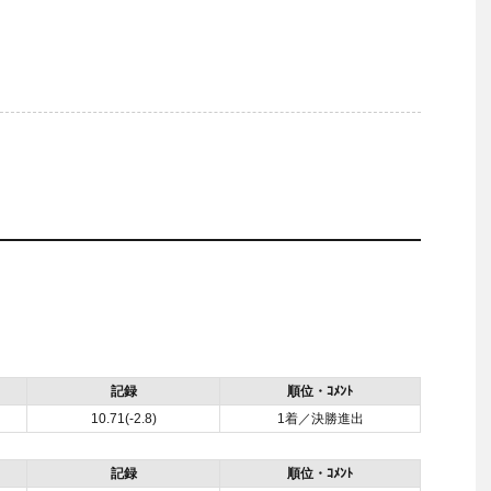
記録
順位・ｺﾒﾝﾄ
10.71(-2.8)
1着／決勝進出
記録
順位・ｺﾒﾝﾄ