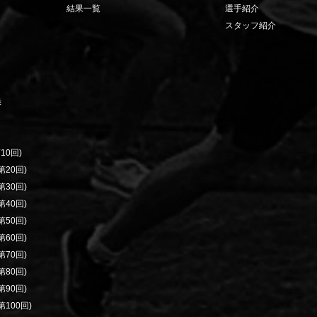
結果一覧
選手紹介
スタッフ紹介
録
10回)
20回)
30回)
40回)
50回)
60回)
70回)
80回)
90回)
100回)