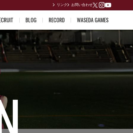
リンク
お問い合わせ
Youtube
X
Instagram
ECRUIT
BLOG
RECORD
WASEDA GAMES
ている方へ
部員日記
男子歴代ランキング
2026年度
誘い～合格体験記～
合宿所からありがとうございます
女子歴代ランキング
2025年度
早稲田が作った日本記録
2024年度
日本インカレ優勝者
2023年度
関東インカレ優勝者
箱根駅伝記録(第1回〜第10回)
箱根駅伝記録(第11回〜第20回)
箱根駅伝記録(第21回〜第30回)
箱根駅伝記録(第31回〜第40回)
箱根駅伝記録(第41回〜第50回)
箱根駅伝記録(第51回〜第60回)