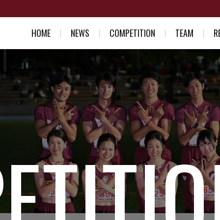
HOME
NEWS
COMPETITION
TEAM
R
スケジュール一覧
競走部部訓
入部を考え
結果一覧
選手紹介
競走部への
スタッフ紹介