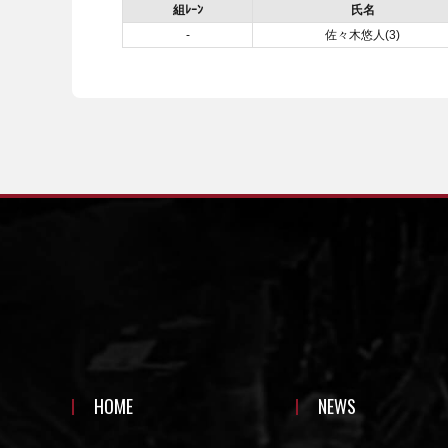
組ﾚｰﾝ
氏名
-
佐々木悠人(3)
HOME
NEWS