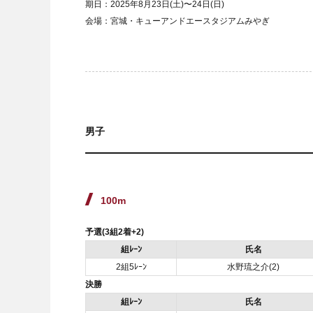
期日：2025年8月23日(土)〜24日(日)
会場：宮城・キューアンドエースタジアムみやぎ
男子
100m
予選(3組2着+2)
組ﾚｰﾝ
氏名
2組5ﾚｰﾝ
水野琉之介(2)
決勝
組ﾚｰﾝ
氏名