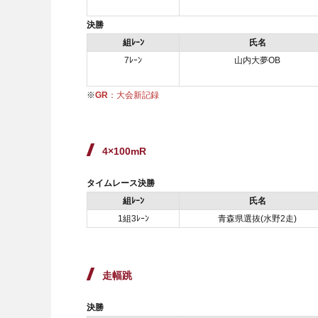
決勝
組ﾚｰﾝ
氏名
7ﾚｰﾝ
山内大夢OB
※
GR
：大会新記録
4×100mR
タイムレース決勝
組ﾚｰﾝ
氏名
1組3ﾚｰﾝ
青森県選抜(水野2走)
走幅跳
決勝