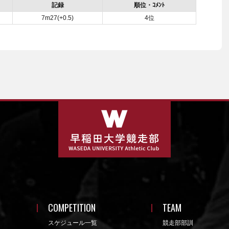
記録
順位・ｺﾒﾝﾄ
7m27(+0.5)
4位
COMPETITION
TEAM
スケジュール一覧
競走部部訓