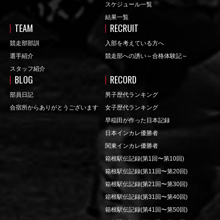
スケジュール一覧
結果一覧
TEAM
RECRUIT
競走部部訓
入部を考えている方へ
選手紹介
競走部への誘い～合格体験記～
スタッフ紹介
BLOG
RECORD
部員日記
男子歴代ランキング
合宿所からありがとうございます
女子歴代ランキング
早稲田が作った日本記録
日本インカレ優勝者
関東インカレ優勝者
箱根駅伝記録(第1回〜第10回)
箱根駅伝記録(第11回〜第20回)
箱根駅伝記録(第21回〜第30回)
箱根駅伝記録(第31回〜第40回)
箱根駅伝記録(第41回〜第50回)