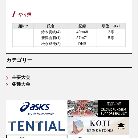
やり投
組ﾚｰﾝ
氏名
記録
順位・ｺﾒﾝﾄ
-
鈴木真帆(4)
40m48
3等
-
新津杏莉(1)
37m71
5等
-
松永成美(2)
DNS
-
カテゴリー
主要大会
各種大会