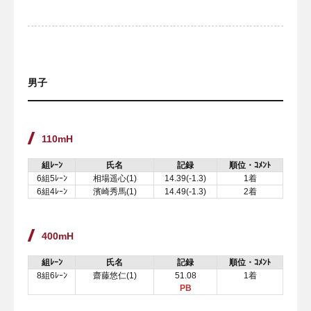
男子
110mH
組ﾚｰﾝ
氏名
記録
順位・ｺﾒﾝﾄ
6組5ﾚｰﾝ
相場遥心(1)
14.39(-1.3)
1着
6組4ﾚｰﾝ
濱崎秀馬(1)
14.49(-1.3)
2着
400mH
組ﾚｰﾝ
氏名
記録
順位・ｺﾒﾝﾄ
8組6ﾚｰﾝ
齋藤悠仁(1)
51.08
1着
PB