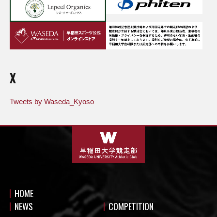
X
Tweets by Waseda_Kyoso
HOME
NEWS
COMPETITION