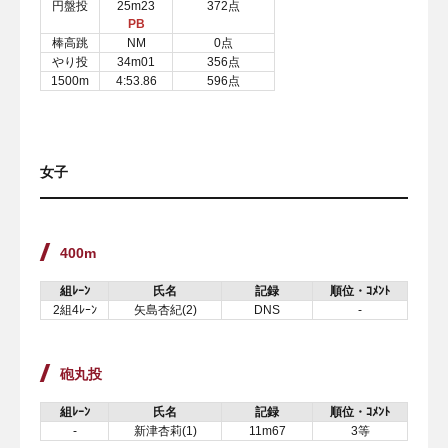
円盤投
25m23
372点
PB
棒高跳
NM
0点
やり投
34m01
356点
1500m
4:53.86
596点
女子
400m
組ﾚｰﾝ
氏名
記録
順位・ｺﾒﾝﾄ
2組4ﾚｰﾝ
矢島杏紀(2)
DNS
-
砲丸投
組ﾚｰﾝ
氏名
記録
順位・ｺﾒﾝﾄ
-
新津杏莉(1)
11m67
3等