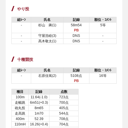
やり投
組ﾚｰﾝ
氏名
記録
順位・ｺﾒﾝﾄ
-
杉山 蔣(1)
58m54
5等
PB
-
守屋浩睦(3)
DNS
-
-
髙木敬太(1)
DNS
-
十種競技
組ﾚｰﾝ
氏名
記録
順位・ｺﾒﾝﾄ
-
石原佳篤(2)
5108点
16等
PB
種目
記録
点数
100m
11.64(-1.0)
723点
走幅跳
6m51(+0.3)
700点
砲丸投
8m65
405点
走高跳
1m70
544点
400m
52.39
708点
110mH
16.26(+0.4)
704点