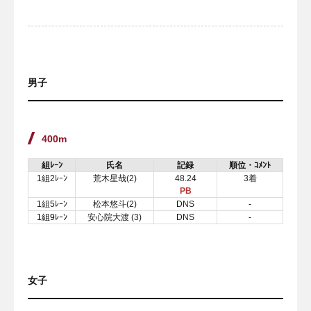
男子
400m
組ﾚｰﾝ
氏名
記録
順位・ｺﾒﾝﾄ
1組2ﾚｰﾝ
荒木星哉(2)
48.24
3着
PB
1組5ﾚｰﾝ
松本悠斗(2)
DNS
-
1組9ﾚｰﾝ
安心院大渡 (3)
DNS
-
女子