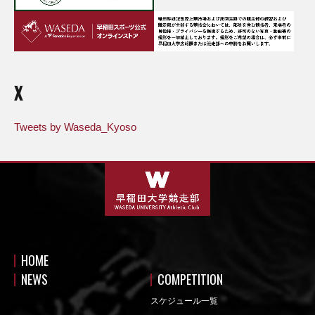
X
Tweets by Waseda_Kyoso
HOME
NEWS
COMPETITION
スケジュール一覧