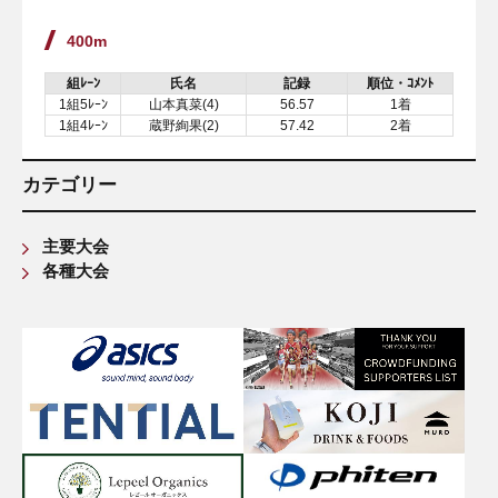
400m
組ﾚｰﾝ
氏名
記録
順位・ｺﾒﾝﾄ
1組5ﾚｰﾝ
山本真菜(4)
56.57
1着
1組4ﾚｰﾝ
蔵野絢果(2)
57.42
2着
カテゴリー
主要大会
各種大会