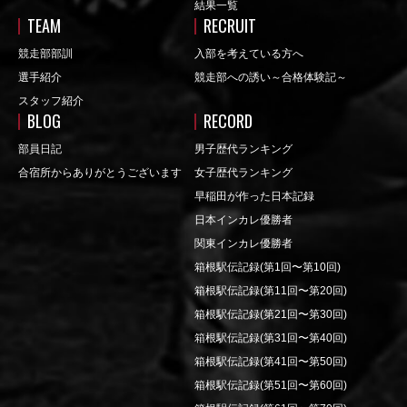
結果一覧
TEAM
RECRUIT
競走部部訓
入部を考えている方へ
選手紹介
競走部への誘い～合格体験記～
スタッフ紹介
BLOG
RECORD
部員日記
男子歴代ランキング
合宿所からありがとうございます
女子歴代ランキング
早稲田が作った日本記録
日本インカレ優勝者
関東インカレ優勝者
箱根駅伝記録(第1回〜第10回)
箱根駅伝記録(第11回〜第20回)
箱根駅伝記録(第21回〜第30回)
箱根駅伝記録(第31回〜第40回)
箱根駅伝記録(第41回〜第50回)
箱根駅伝記録(第51回〜第60回)