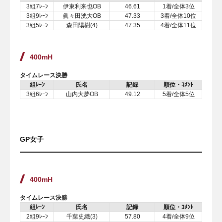
3組7ﾚｰﾝ
伊東利来也OB
46.61
1着/全体3位
3組9ﾚｰﾝ
眞々田洸大OB
47.33
3着/全体10位
3組5ﾚｰﾝ
森田陽樹(4)
47.35
4着/全体11位
400mH
タイムレース決勝
組ﾚｰﾝ
氏名
記録
順位・ｺﾒﾝﾄ
3組6ﾚｰﾝ
山内大夢OB
49.12
5着/全体5位
GP女子
400mH
タイムレース決勝
組ﾚｰﾝ
氏名
記録
順位・ｺﾒﾝﾄ
2組9ﾚｰﾝ
千葉史織(3)
57.80
4着/全体9位