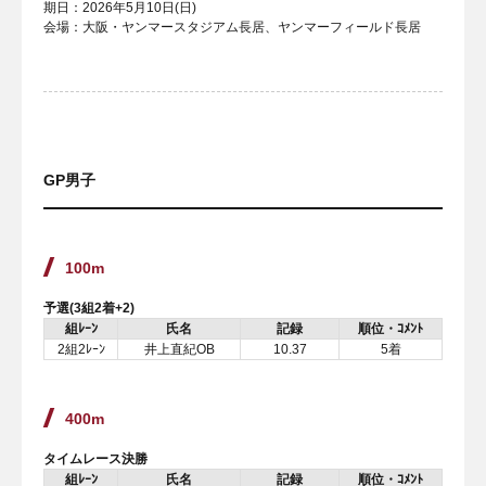
期日：2026年5月10日(日)
会場：大阪・ヤンマースタジアム長居、ヤンマーフィールド長居
GP男子
100m
予選(3組2着+2
)
組ﾚｰﾝ
氏名
記録
順位・ｺﾒﾝﾄ
2組2ﾚｰﾝ
井上直紀OB
10.37
5着
400m
タイムレース決勝
組ﾚｰﾝ
氏名
記録
順位・ｺﾒﾝﾄ