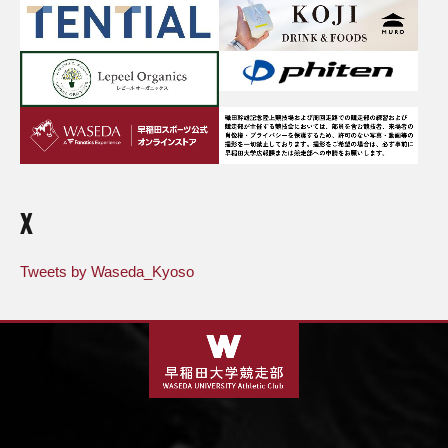
X
Tweets by Waseda_Kyoso