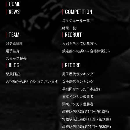
HOME
NEWS
COMPETITION
スケジュール一覧
結果一覧
TEAM
RECRUIT
競走部部訓
入部を考えている方へ
選手紹介
競走部への誘い～合格体験記～
スタッフ紹介
BLOG
RECORD
部員日記
男子歴代ランキング
合宿所からありがとうございます
女子歴代ランキング
早稲田が作った日本記録
日本インカレ優勝者
関東インカレ優勝者
箱根駅伝記録(第1回〜第10回)
箱根駅伝記録(第11回〜第20回)
箱根駅伝記録(第21回〜第30回)