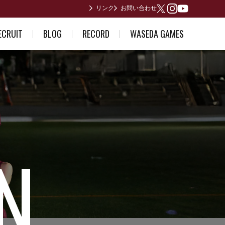
リンク
お問い合わせ
Youtube
X
Instagram
ECRUIT
BLOG
RECORD
WASEDA GAMES
ている方へ
部員日記
男子歴代ランキング
2026年度
誘い～合格体験記～
合宿所からありがとうございます
女子歴代ランキング
2025年度
早稲田が作った日本記録
2024年度
日本インカレ優勝者
2023年度
関東インカレ優勝者
箱根駅伝記録(第1回〜第10回)
箱根駅伝記録(第11回〜第20回)
箱根駅伝記録(第21回〜第30回)
箱根駅伝記録(第31回〜第40回)
箱根駅伝記録(第41回〜第50回)
箱根駅伝記録(第51回〜第60回)