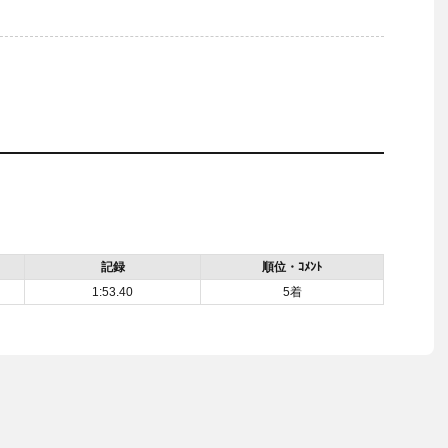
記録
順位・ｺﾒﾝﾄ
1:53.40
5着