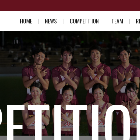
HOME
NEWS
COMPETITION
TEAM
R
スケジュール一覧
競走部部訓
入部を考え
結果一覧
選手紹介
競走部への
スタッフ紹介