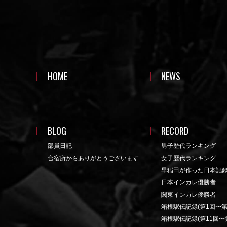
HOME
NEWS
BLOG
RECORD
部員日記
男子歴代ランキング
合宿所からありがとうございます
女子歴代ランキング
早稲田が作った日本記
日本インカレ優勝者
関東インカレ優勝者
箱根駅伝記録(第1回〜第
箱根駅伝記録(第11回〜第