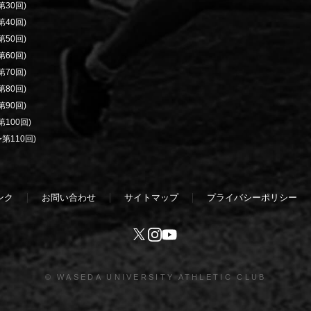
30回)
40回)
50回)
60回)
70回)
80回)
90回)
100回)
第110回)
ンク
お問い合わせ
サイトマップ
プライバシーポリシー
Youtube
X
Instagram
© WASEDA UNIVERSITY ATHLETIC CLUB