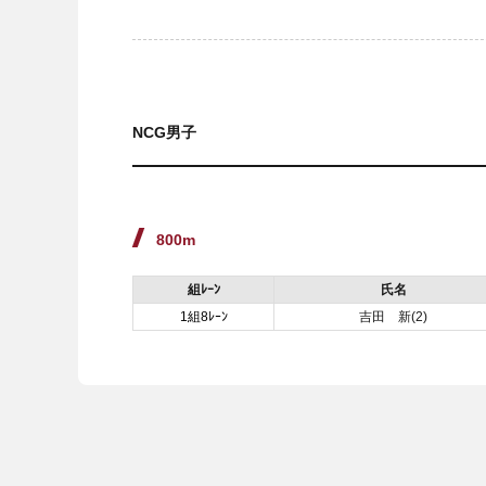
NCG男子
800m
組ﾚｰﾝ
氏名
1組8ﾚｰﾝ
吉田 新(2)