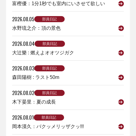
富樫優：1分1秒でも室内にいさせて欲しい
2026.08.05
部員日記
水野琉之介：頂の景色
2026.08.04
部員日記
大辻樂 : 燃えよオオツジガク
2026.08.03
部員日記
森田陽樹 : ラスト50m
2026.08.02
部員日記
木下晏里：夏の成長
2026.08.01
部員日記
岡本漠久：バクッメリッザクッ!!!