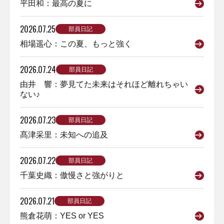
平田和：最高の夏に
2026.07.25
部員日記
相場遥心：この夏、もっと強く
2026.07.24
部員日記
由井 響：夢見てた未来はそれほど離れちゃい
ない♪
2026.07.23
部員日記
髙津采里：未知への追及
2026.07.22
部員日記
千葉史織：傲慢さと強がりと
2026.07.21
部員日記
熊倉花萌：YES or YES