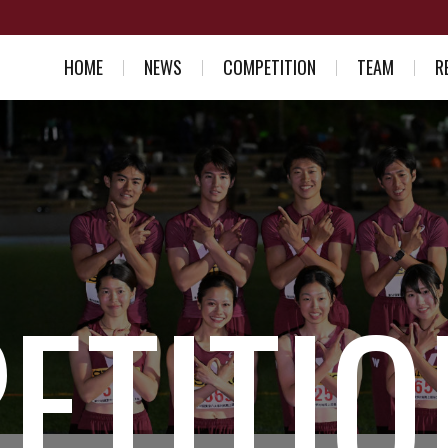
HOME
NEWS
COMPETITION
TEAM
R
スケジュール一覧
競走部部訓
入部を考え
結果一覧
選手紹介
競走部への
スタッフ紹介