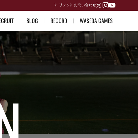
リンク
お問い合わせ
Youtube
X
Instagram
ECRUIT
BLOG
RECORD
WASEDA GAMES
ている方へ
部員日記
男子歴代ランキング
2026年度
誘い～合格体験記～
合宿所からありがとうございます
女子歴代ランキング
2025年度
早稲田が作った日本記録
2024年度
日本インカレ優勝者
2023年度
関東インカレ優勝者
箱根駅伝記録(第1回〜第10回)
箱根駅伝記録(第11回〜第20回)
箱根駅伝記録(第21回〜第30回)
箱根駅伝記録(第31回〜第40回)
箱根駅伝記録(第41回〜第50回)
箱根駅伝記録(第51回〜第60回)