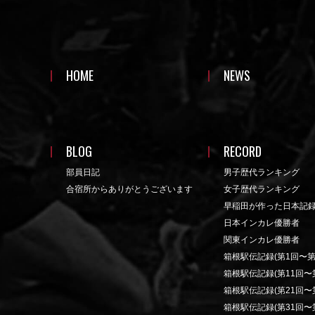
HOME
NEWS
BLOG
RECORD
部員日記
男子歴代ランキング
合宿所からありがとうございます
女子歴代ランキング
早稲田が作った日本記
日本インカレ優勝者
関東インカレ優勝者
箱根駅伝記録(第1回〜第
箱根駅伝記録(第11回〜第
箱根駅伝記録(第21回〜第
箱根駅伝記録(第31回〜第