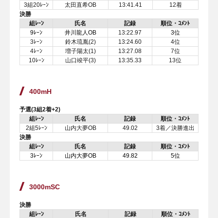
3組20ﾚｰﾝ
太田直希OB
13:41.41
12着
決勝
組ﾚｰﾝ
氏名
記録
順位・ｺﾒﾝﾄ
9ﾚｰﾝ
井川龍人OB
13:22.97
3位
3ﾚｰﾝ
鈴木琉胤(2)
13:24.60
4位
4ﾚｰﾝ
増子陽太(1)
13:27.08
7位
10ﾚｰﾝ
山口竣平(3)
13:35.33
13位
400mH
予選(3組2着+2)
組ﾚｰﾝ
氏名
記録
順位・ｺﾒﾝﾄ
2組5ﾚｰﾝ
山内大夢OB
49.02
3着／決勝進出
決勝
組ﾚｰﾝ
氏名
記録
順位・ｺﾒﾝﾄ
3ﾚｰﾝ
山内大夢OB
49.82
5位
3000mSC
決勝
組ﾚｰﾝ
氏名
記録
順位・ｺﾒﾝﾄ