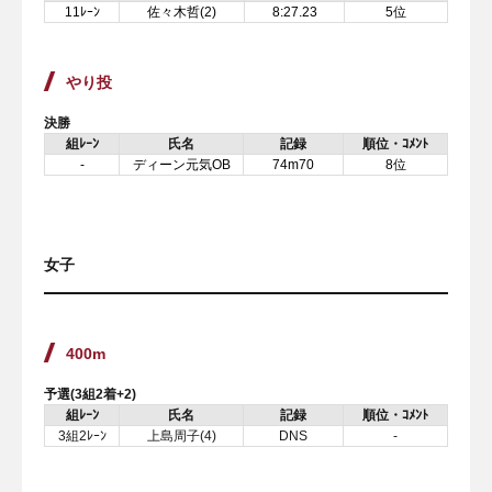
11ﾚｰﾝ
佐々木哲(2)
8:27.23
5位
やり投
決勝
組ﾚｰﾝ
氏名
記録
順位・ｺﾒﾝﾄ
-
ディーン元気OB
74m70
8位
女子
400m
予選(3組2着+2)
組ﾚｰﾝ
氏名
記録
順位・ｺﾒﾝﾄ
3組2ﾚｰﾝ
上島周子(4)
DNS
-