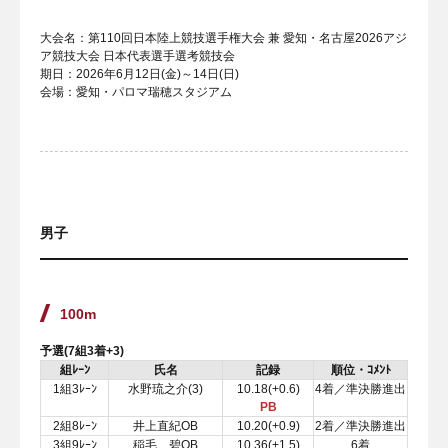
大会名：第110回日本陸上競技選手権大会 兼 愛知・名古屋2026アジ
ア競技大会 日本代表選手選考競技会
期日：2026年6月12日(金)～14日(日)
会場：愛知・パロマ瑞穂スタジアム
男子
100m
予選(7組3着+3)
組ﾚｰﾝ
氏名
記録
順位・ｺﾒﾝﾄ
1組3ﾚｰﾝ
水野琉之介(3)
10.18(+0.6)
4着／準決勝進出
PB
2組8ﾚｰﾝ
井上直紀OB
10.20(+0.9)
2着／準決勝進出
3組9ﾚｰﾝ
稲毛 碧OB
10.36(+1.5)
6着