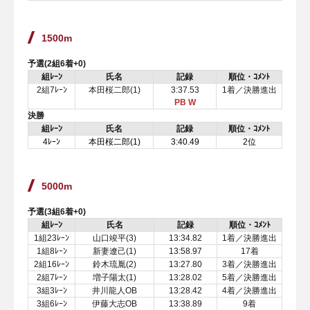
1500m
予選(2組6着+0)
組ﾚｰﾝ
氏名
記録
順位・ｺﾒﾝﾄ
2組7ﾚｰﾝ
本田桜二郎(1)
3:37.53
1着／決勝進出
PB W
決勝
組ﾚｰﾝ
氏名
記録
順位・ｺﾒﾝﾄ
4ﾚｰﾝ
本田桜二郎(1)
3:40.49
2位
5000m
予選(3組6着+0)
組ﾚｰﾝ
氏名
記録
順位・ｺﾒﾝﾄ
1組23ﾚｰﾝ
山口竣平(3)
13:34.82
1着／決勝進出
1組8ﾚｰﾝ
新妻遼己(1)
13:58.97
17着
2組16ﾚｰﾝ
鈴木琉胤(2)
13:27.80
3着／決勝進出
2組7ﾚｰﾝ
増子陽太(1)
13:28.02
5着／決勝進出
3組3ﾚｰﾝ
井川龍人OB
13:28.42
4着／決勝進出
3組6ﾚｰﾝ
伊藤大志OB
13:38.89
9着