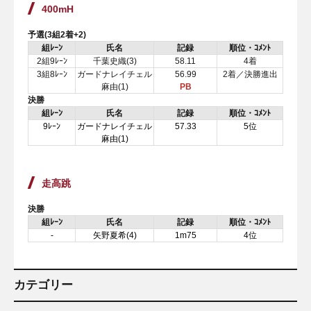
400mH
予選(3組2着+2)
組ﾚｰﾝ
氏名
記録
順位・ｺﾒﾝﾄ
2組9ﾚｰﾝ
千葉史織(3)
58.11
4着
3組8ﾚｰﾝ
ガードナレイチェル
56.99
2着／決勝進出
麻由(1)
PB
決勝
組ﾚｰﾝ
氏名
記録
順位・ｺﾒﾝﾄ
9ﾚｰﾝ
ガードナレイチェル
57.33
5位
麻由(1)
走高跳
決勝
組ﾚｰﾝ
氏名
記録
順位・ｺﾒﾝﾄ
-
矢野夏希(4)
1m75
4位
カテゴリー