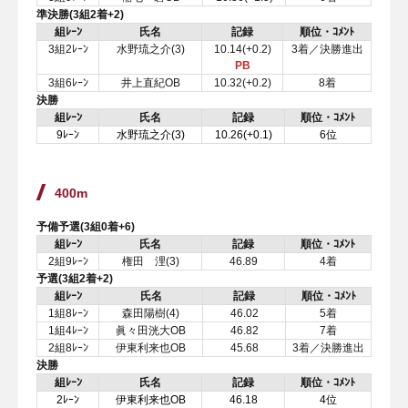
準決勝(3組2着+2)
組ﾚｰﾝ
氏名
記録
順位・ｺﾒﾝﾄ
3組2ﾚｰﾝ
水野琉之介(3)
10.14(+0.2)
3着／決勝進出
PB
3組6ﾚｰﾝ
井上直紀OB
10.32(+0.2)
8着
決勝
組ﾚｰﾝ
氏名
記録
順位・ｺﾒﾝﾄ
9ﾚｰﾝ
水野琉之介(3)
10.26(+0.1)
6位
400m
予備予選(3組0着+6)
組ﾚｰﾝ
氏名
記録
順位・ｺﾒﾝﾄ
2組9ﾚｰﾝ
権田 浬(3)
46.89
4着
予選(3組2着+2)
組ﾚｰﾝ
氏名
記録
順位・ｺﾒﾝﾄ
1組8ﾚｰﾝ
森田陽樹(4)
46.02
5着
1組4ﾚｰﾝ
眞々田洸大OB
46.82
7着
2組8ﾚｰﾝ
伊東利来也OB
45.68
3着／決勝進出
決勝
組ﾚｰﾝ
氏名
記録
順位・ｺﾒﾝﾄ
2ﾚｰﾝ
伊東利来也OB
46.18
4位