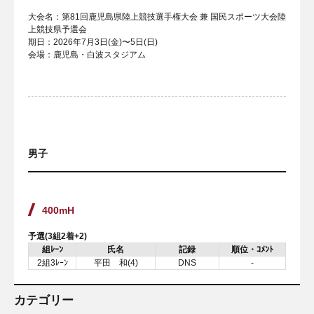
大会名：第81回鹿児島県陸上競技選手権大会 兼 国民スポーツ大会陸
上競技県予選会
期日：2026年7月3日(金)〜5日(日)
会場：鹿児島・白波スタジアム
男子
400mH
予選(3組2着+2)
組ﾚｰﾝ
氏名
記録
順位・ｺﾒﾝﾄ
2組3ﾚｰﾝ
平田 和(4)
DNS
-
カテゴリー