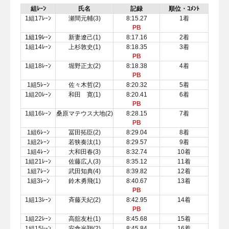
組ﾚｰﾝ
氏名
記録
順位・ｺﾒﾝﾄ
1組17ﾚｰﾝ
瀬間元輔(3)
8:15.27
1着
PB
1組19ﾚｰﾝ
新妻遼己(1)
8:17.16
2着
1組14ﾚｰﾝ
上杉敦史(1)
8:18.35
3着
PB
1組18ﾚｰﾝ
堀野正太(2)
8:18.38
4着
PB
1組5ﾚｰﾝ
佐々木哲(2)
8:20.32
5着
1組20ﾚｰﾝ
和田 寛(1)
8:20.41
6着
PB
1組16ﾚｰﾝ
桑原マテウス大地(2)
8:28.15
7着
PB
1組6ﾚｰﾝ
冨田拓臣(2)
8:29.04
8着
1組2ﾚｰﾝ
若狭奏汰(1)
8:29.57
9着
1組4ﾚｰﾝ
大和田春(3)
8:32.74
10着
1組21ﾚｰﾝ
佐藤広人(3)
8:35.12
11着
1組7ﾚｰﾝ
武田知典(4)
8:39.82
12着
1組3ﾚｰﾝ
鈴木勇飛(1)
8:40.67
13着
PB
1組13ﾚｰﾝ
斉藤天紀(2)
8:42.95
14着
PB
1組22ﾚｰﾝ
高舘友杜(1)
8:45.68
15着
1組15ﾚｰﾝ
安食光翔(2)
8:45.84
16着