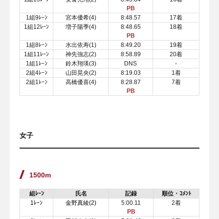
PB
1組9ﾚｰﾝ
宮本優希(4)
8:48.57
17着
1組12ﾚｰﾝ
増子陽季(4)
8:48.65
18着
PB
1組8ﾚｰﾝ
水出依寿(1)
8:49.20
19着
1組11ﾚｰﾝ
神先強志(2)
8:58.89
20着
1組1ﾚｰﾝ
鈴木翔瑛(3)
DNS
-
2組4ﾚｰﾝ
山田晃央(2)
8:19.03
1着
2組1ﾚｰﾝ
高橋優喜(4)
8:28.87
7着
PB
女子
1500m
組ﾚｰﾝ
氏名
記録
順位・ｺﾒﾝﾄ
1ﾚｰﾝ
金野真綾(2)
5:00.11
2着
PB