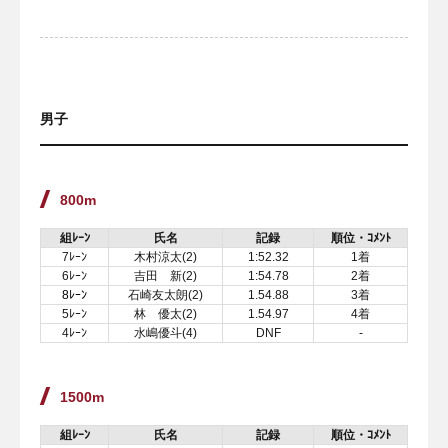
男子
800m
組ﾚｰﾝ
氏名
記録
順位・ｺﾒﾝﾄ
7ﾚｰﾝ
木村涼太(2)
1:52.32
1着
6ﾚｰﾝ
吉田 新(2)
1:54.78
2着
8ﾚｰﾝ
石崎友太朗(2)
1.54.88
3着
5ﾚｰﾝ
林 優太(2)
1.54.97
4着
4ﾚｰﾝ
水嶋優斗(4)
DNF
-
1500m
組ﾚｰﾝ
氏名
記録
順位・ｺﾒﾝﾄ