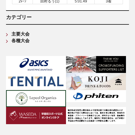
2ﾚｰﾝ
田村るう(1)
5:01.49
3着
カテゴリー
主要大会
各種大会