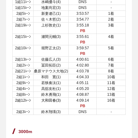
1組11ﾚｰﾝ
水嶋優斗(4)
DNS
-
1組15ﾚｰﾝ
地案尚宏(3)
DNS
-
2組5ﾚｰﾝ
新妻遼己(1)
3:53.57
1着
2組7ﾚｰﾝ
佐々木哲(2)
3:54.77
2着
2組19ﾚｰﾝ
上杉敦史(1)
3:55.18
3着
PB
2組15ﾚｰﾝ
瀬間元輔(3)
3:55.61
4着
PB
2組10ﾚｰﾝ
堀野正太(2)
3:59.57
5着
PB
2組13ﾚｰﾝ
佐藤広人(3)
4:00.61
6着
2組2ﾚｰﾝ
冨田拓臣(2)
4:02.80
7着
2組21ﾚｰﾝ
桑原マテウス大地(2)
4:03.78
8着
2組1ﾚｰﾝ
和田 寛(1)
4:04.33
10着
2組9ﾚｰﾝ
若狭奏汰(1)
4:05.11
11着
2組4ﾚｰﾝ
高舘友杜(1)
4:05.20
12着
2組8ﾚｰﾝ
鈴木勇飛(1)
4:08.87
13着
2組12ﾚｰﾝ
大和田春(3)
4:09.14
16着
PB
2組3ﾚｰﾝ
鈴木翔瑛(3)
DNS
-
3000m