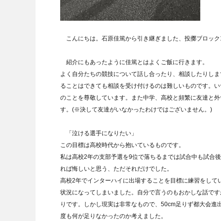
こんにちは。石原佳篤から引き継ぎました、投擲ブロック
紹介にもあったように佳篤とはよくご飯に行きます。
よく自分たちの競技について話し合ったり、相談したりしま
ることはできても相談を受け付けるのは難しいものです。い
のことを尊敬しています。また中学、高校と頻繁に友達と外
す。(※決して友達がいなかったわけではございません。)
「泣ける選手になりたい」
この目標は高校時代から抱いているものです。
私は高校2年の支部予選を9位で落ちるまでは試合中も試合
れば悔しいと思う、ただそれだけでした。
高校2年でインターハイに出場することを目標に練習をして
状況になってしまいました。自分で言うのもおかしな話です
りです。しかし現実は非常なもので、50cm足りず都大会
度も何が足りなかったのか考えました。