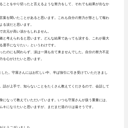
ることをやり切ったと言えるような努力をして、それでも結果が出なか
言葉を聞いたことがあると思います。これも自分の努力が形として報わ
よる涙だと思います。
で次元が高い涙かもしれません。
拠と考えられると思います。どんな結果であっても涙する、これが最大
る選手になりたい」というわけです。
ったのにも関わらず、涙は一滴も出て来ませんでした。自分の努力不足
力を心がけたいと思います。
ました。守屋さんにはお忙しい中、半ば強引に引き受けていただきまし
。話が上手で、知らないことをたくさん教えてくださるので、会話して
身になって教えていただいています。いつも守屋さんが扱う重量には、
ムキになりたいと思いますが、まだまだ道のりは遠そうです。
がとうございました。