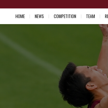
HOME
NEWS
COMPETITION
TEAM
R
スケジュール一覧
競走部部訓
入部を考え
結果一覧
選手紹介
競走部への
スタッフ紹介