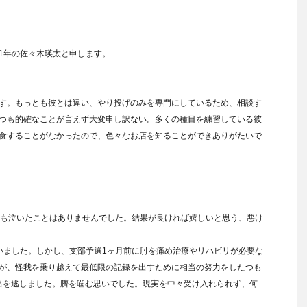
1年の佐々木瑛太と申します。
す。もっとも彼とは違い、やり投げのみを専門にしているため、相談す
つも的確なことが言えず大変申し訳ない。多くの種目を練習している彼
食することがなかったので、色々なお店を知ることができありがたいで
後も泣いたことはありませんでした。結果が良ければ嬉しいと思う、悪け
いました。しかし、支部予選1ヶ月前に肘を痛め治療やリハビリが必要な
が、怪我を乗り越えて最低限の記録を出すために相当の努力をしたつも
進出を逃しました。臍を噛む思いでした。現実を中々受け入れられず、何