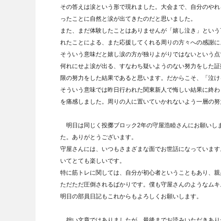
その答えは涙という形で現れました。大会まで、自分のやれ
ったことに自然と涙が出てきたのだと思いました。
また、まだ体験したことはありませんが「嬉し泣き」という
れたことによる、また応援してくれる周りの方々への感謝に
そういう意味だと嬉し涙の方が独りよがりではないという点
何れにせよ涙が出る、すなわち疑いようのない努力をした証
限の努力をした結果であると思います。だからこそ、「泣け
そういう意味では昨日行われた関東新人で悔しい結果に終わ
を痛感しました。周りの人に置いていかれないよう一層の努
明日は同じく投擲ブロック2年の守屋浩睦さんにお願いし
た。ありがとうございます。
守屋さんには、いつもさまざまな面でお世話になっています
いてとても楽しいです。
特に筋トレに関しては、自分が初心者ということもあり、親
ただただ圧倒されるばかりです。僕も守屋さんのようなムキ
明日の部員日記もこれからもよろしくお願いします。
拙い文章ではありましたが、最後までお読みいただきあり