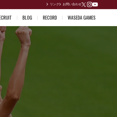
リンク
お問い合わせ
Youtube
X
Instagram
ECRUIT
BLOG
RECORD
WASEDA GAMES
ている方へ
部員日記
男子歴代ランキング
2026年度
誘い～合格体験記～
合宿所からありがとうございます
女子歴代ランキング
2025年度
早稲田が作った日本記録
2024年度
日本インカレ優勝者
2023年度
関東インカレ優勝者
箱根駅伝記録(第1回〜第10回)
箱根駅伝記録(第11回〜第20回)
箱根駅伝記録(第21回〜第30回)
箱根駅伝記録(第31回〜第40回)
箱根駅伝記録(第41回〜第50回)
箱根駅伝記録(第51回〜第60回)