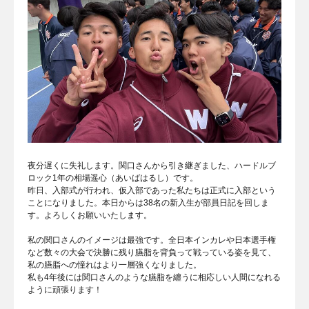
夜分遅くに失礼します。関口さんから引き継ぎました、ハードルブ
ロック1年の相場遥心（あいばはるし）です。
昨日、入部式が行われ、仮入部であった私たちは正式に入部という
ことになりました。本日からは38名の新入生が部員日記を回しま
す。よろしくお願いいたします。
私の関口さんのイメージは最強です。全日本インカレや日本選手権
など数々の大会で決勝に残り臙脂を背負って戦っている姿を見て、
私の臙脂への憧れはより一層強くなりました。
私も4年後には関口さんのような臙脂を纏うに相応しい人間になれる
ように頑張ります！