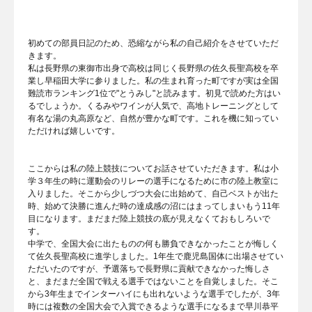
初めての部員日記のため、恐縮ながら私の自己紹介をさせていただ
きます。
私は長野県の東御市出身で高校は同じく長野県の佐久長聖高校を卒
業し早稲田大学に参りました。私の生まれ育った町ですが実は全国
難読市ランキング1位で"とうみし"と読みます。初見で読めた方はい
るでしょうか。くるみやワインが人気で、高地トレーニングとして
有名な湯の丸高原など、自然が豊かな町です。これを機に知ってい
ただければ嬉しいです。
ここからは私の陸上競技についてお話させていただきます。私は小
学３年生の時に運動会のリレーの選手になるために市の陸上教室に
入りました。そこから少しづつ大会に出始めて、自己ベストが出た
時、始めて決勝に進んだ時の達成感の沼にはまってしまいもう11年
目になります。まだまだ陸上競技の底が見えなくておもしろいで
す。
中学で、全国大会に出たものの何も勝負できなかったことが悔しく
て佐久長聖高校に進学しました。1年生で鹿児島国体に出場させてい
ただいたのですが、予選落ちで長野県に貢献できなかった悔しさ
と、まだまだ全国で戦える選手ではないことを自覚しました。そこ
から3年生までインターハイにも出れないような選手でしたが、3年
時には複数の全国大会で入賞できるような選手になるまで早川恭平