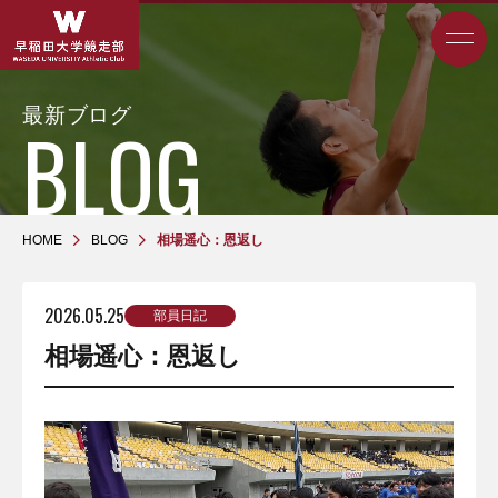
最新ブログ
HOME
BLOG
相場遥心：恩返し
2026.05.25
部員日記
相場遥心：恩返し