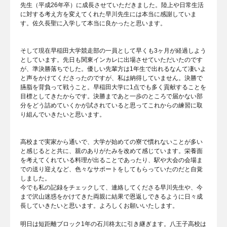
先生（平成26年卒）に成長させていただきました。陸上や日常生活
に対する考え方を変えてくれた早川先生には本当に感謝していま
す。佐久長聖に入学して本当に良かったと思います。
そして現在早稲田大学競走部の一員として早くも3ヶ月が経過しよう
としています。先日も関東インカレに出場させていただいたのです
が、準決勝落ちでした。優しい先輩方は1年生で出れるなんて凄いよ
と声をかけてくださったのですが、私は納得していません。決勝で
臙脂を背負って戦うこと。早稲田大学に1点でも多く貢献することを
目標としてきたからです。決勝まであと一歩のところで届かない部
分をどう詰めていくかが試されていると思ってこれからの練習に取
り組んでいきたいと思います。
高校まで実家から通いで、大学が始めての寮で慣れないことが多い
と感じるとと共に、親のありがたみを改めて感じています。栄養面
を考えてくれている料理が出ることであったり、駅や大会の会場ま
での送り迎えなど、色々なサポートをしてもらっていたのだと自覚
しました。
今でも私の記録をチェックして、連絡してくださる早川先生や、今
まで沢山迷惑をかけてきた両親に結果で恩返しできるように日々成
長していきたいと思います。よろしくお願いいたします。
明日は短距離ブロック1年の石川柊太に引き継ぎます。八王子高校は