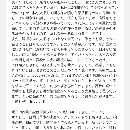
良くなれたのは、最寄り駅が近かったことと、滝澤さんの良い人柄
の影響であると思っています。私達は2時間弱かけて高校へ通ってい
たのですが、私が入学して間もない頃から部活後は一緒に電車に乗
り、その間永遠に話していました。現在も同様ですが、滝澤さんは
いつも何かしら話のネタを持っていて、それがとにかく刺激的で面
白いです。車内では周りの乗客の存在を無視するほどの声量を発す
る場合がありますので、落ち着かせる係は必要不可欠です。
また、滝澤さんの人柄はこの上なく最高です。誰とでも楽しそうに
話せることはもちろんですが、とにかく後輩想いです。私が国体に
選出された際はお祝いでうどんを奢ってくださったり、自分が出場
しないのにも関わらず福岡まで帯同してくださったり、大学の授業
の合間を縫って高校の大会の応援に駆けつけてくださったり、ここ
では紹介しきれないほど多くの恩を受けてきました。感謝してもし
きれないとは、まさにこのことだとつくづく感じます。高校の三送
会の際には、6000字にも及ぶ、これまでの思い出と感謝を綴ったレ
ポート風手紙をお渡ししました。涙ぐみながら「ありがとう」と肩
を組んで言ってくださったあの姿は忘れられません。高校に続いて
大学でも滝澤さんと再び部活動ができることを大変嬉しく思ってい
ます。互いに高め合い、共に活躍できるように邁進して参ります。
「頼むぜ、“Brother”!!」
明日の部員日記は投擲ブロックの杉山蔣（すぎしょー）です。
すぎしょーは同じ早本の出身で、クラスメイトでもありました。2年
生の時、初めて話した瞬間を今でも覚えています。新しいクラスに
なって間もない頃、人見知りな私は独りで過ごしていました。移動