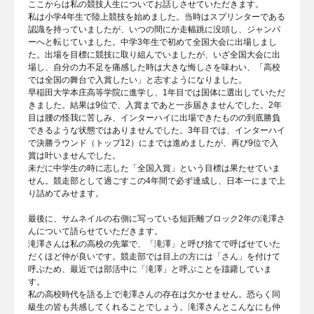
ここからは私の競技人生についてお話しさせていただきます。
私は小学4年生で陸上競技を始めました。当時はスプリンターである
認識を持っていましたが、いつの間にか走幅跳に没頭し、ジャンパ
ーへと転じていました。中学3年生で初めて全国大会に出場しまし
た。出場を目標に競技に取り組んでいましたが、いざ全国大会に出
場し、自分の力不足を痛感した時は大きな悔しさを味わい、「高校
では全国の舞台で入賞したい」と志すようになりました。
早稲田大学本庄高等学院に進学し、1年目では国体に選出していただ
きました。結果は9位で、入賞まであと一歩届きませんでした。2年
目は腰の怪我に苦しみ、インターハイに出場できたものの到底勝負
できるような状態ではありませんでした。3年目では、インターハイ
で決勝ラウンド（トップ12）にまでは進めましたが、再び9位で入
賞は叶いませんでした。
未だに中学生の時に志した「全国入賞」という目標は果たせていま
せん。競走部として過ごすこの4年間で必ず達成し、日本一にまで上
り詰めてみせます。
最後に、サムネイルの右側に写っている短距離ブロック2年の滝澤さ
んについて語らせていただきます。
滝澤さんは私の高校の先輩で、「滝澤」と呼び捨てで呼ばせていた
だくほど仲が良いです。競走部では目上の方には「さん」を付けて
呼ぶため、最近では部活中に「滝澤」と呼ぶことを躊躇していま
す。
私の高校時代を語る上で滝澤さんの存在は欠かせません。恐らく同
級生の皆も共感してくれることでしょう。滝澤さんとこんなにも仲