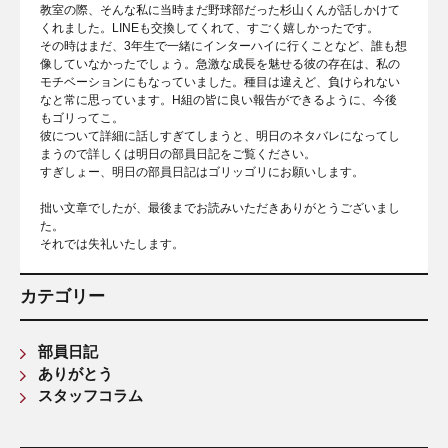
教室の際、そんな私に当時まだ野球部だった杉山くんが話しかけて
くれました。LINEも交換してくれて、すごく嬉しかったです。
その時はまだ、3年生で一緒にインターハイに行くことなど、誰も想
像していなかったでしょう。急激な成長を魅せる彼の存在は、私の
モチベーションにもなっていました。種目は違えど、負けられない
なと常に思っています。H組の皆に良い報告ができるように、今後
もゴリってこ。
彼について詳細に話しすぎてしまうと、明日のネタバレになってし
まうので詳しくは明日の部員日記をご覧ください。
すぎしょー、明日の部員日記はゴリッゴリにお願いします。
拙い文章でしたが、最後までお読みいただきありがとうございまし
た。
それでは失礼いたします。
カテゴリー
部員日記
ありがとう
スタッフコラム