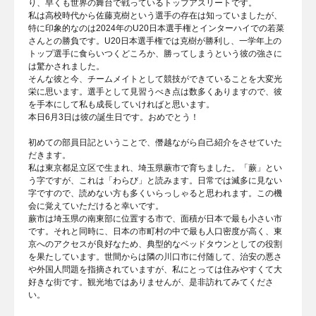
り、早くも世界の舞台で戦っているトップアスリートです。
私は高校時代から佐藤克樹という選手の存在は知っていましたが、
特に印象的なのは2024年のU20日本選手権とインターハイでの若菜
さんとの勝負です。U20日本選手権では克樹が勝利し、一学年上の
トップ選手に食らいつくどころか、勝ってしまうという彼の強さに
は驚かされました。
そんな彼と今、チームメイトとして競技ができていることを大変光
栄に思います。選手として見習うべき点は数多くありますので、彼
を手本にして私も成長していければと思います。
本日6月3日は彼の誕生日です。おめでとう！
初めての部員日記ということで、僭越ながら自己紹介をさせていた
だきます。
私は東京都足立区で生まれ、埼玉県蕨市で育ちました。「蕨」とい
う字ですが、これは「わらび」と読みます。日常では滅多に見ない
字ですので、読めない方も多くいらっしゃると思われます。この機
会に覚えていただけると幸いです。
蕨市は埼玉県の南東部に位置する市で、面積が日本で最も小さい市
です。それと同時に、日本の市町村の中で最も人口密度が高く、東
京へのアクセスが良好なため、典型的なベッドタウンとしての役割
を果たしています。世間からは隣の川口市に付随して、治安の悪さ
や外国人問題を指摘されていますが、私にとっては住みやすくて大
好きな街です。観光地ではありませんが、是非訪れてみてくださ
い。