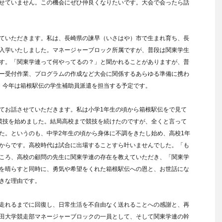
せていません。この機会にぜひ仲良くなりたいです。大会で会ったら話
ていただきます。私は、長崎県の諫早（いさはや）市で生まれ育ち、長
入学いたしました。マネージャーブロック所属ですが、普段は関東学生
す。「関東学連って何やってるの？」と聞かれることがありますが、普
ー受付作業、プログラムの作成など大会に関係するあらゆる準備に携わ
、今年は箱根駅伝の学生補助員派遣を担当する予定です。
てお話させていただきます。私は小学1年生の頃から箱根駅伝をで見て
競技を始めました。結局高校まで競技を続けたのですが、全くと言って
た。というのも、中学2年生の頃から身体に不調をきたし始め、高校1年
からです。高校時代は試合に出場することすら叶いませんでした。「も
ころ、高校の顧問の先生に関東学連の存在を教えていただき、「関東学
を晴らすと同時に、勇気や希望をくれた箱根駅伝への恩と、お世話にな
きな理由です。
走れるまでに回復し、日常生活を不自由なく送れることへの感謝と、再
田大学競走部マネージャーブロックの一員として、そして関東学連の幹