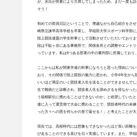
が、水出が所要により欠席してしまったため、まだ一度も話
そう！
初めての部員日記ということで、僭越ながら自己紹介をさせ
崎県立諫早高等学校を卒業し、早稲田大学スポーツ科学部に
陸上競技連盟の学生幹事として活動させていただいておりま
段は千駄ヶ谷にある事務所で、関係各所との調整やエントリ
っています。私は6つある部署の中の審判部に所属しており
ここからは私が関東学連の幹事になろうと思った理由につい
おり、その関係で陸上競技の魅力に惹かれ、小学4年生から
いいほど満足のいく競技者人生を送ることができませんでし
生で難病だと診断され、競技者人生を諦めざるを得なかった
う箱根駅伝に携わることはできないのか」と絶望していたと
連に入って運営側で大会に携わることで、競技者時代の未練
った方々への恩を何らかの形で返せる！」と考えたことが大
現在では、高校時代には想像もできなかったほど長い距離を
び走ることのできる喜びを日々実感しています。また、早稲