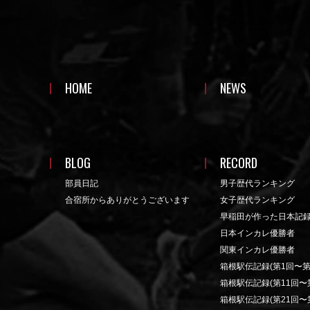
HOME
NEWS
BLOG
RECORD
部員日記
男子歴代ランキング
合宿所からありがとうございます
女子歴代ランキング
早稲田が作った日本記
日本インカレ優勝者
関東インカレ優勝者
箱根駅伝記録(第1回〜第
箱根駅伝記録(第11回〜第
箱根駅伝記録(第21回〜第