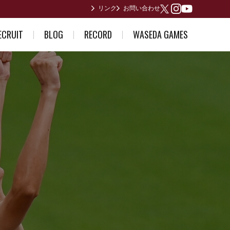
リンク
お問い合わせ
Youtube
X
Instagram
ECRUIT
BLOG
RECORD
WASEDA GAMES
ている方へ
部員日記
男子歴代ランキング
2026年度
誘い～合格体験記～
合宿所からありがとうございます
女子歴代ランキング
2025年度
早稲田が作った日本記録
2024年度
日本インカレ優勝者
2023年度
関東インカレ優勝者
箱根駅伝記録(第1回〜第10回)
箱根駅伝記録(第11回〜第20回)
箱根駅伝記録(第21回〜第30回)
箱根駅伝記録(第31回〜第40回)
箱根駅伝記録(第41回〜第50回)
箱根駅伝記録(第51回〜第60回)