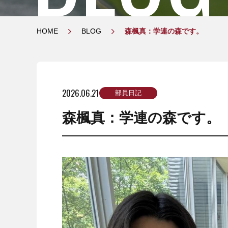
HOME
BLOG
森楓真：学連の森です。
2026.06.21
部員日記
森楓真：学連の森です。