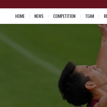
HOME
NEWS
COMPETITION
TEAM
R
スケジュール一覧
競走部部訓
入部を考え
結果一覧
選手紹介
競走部への
スタッフ紹介