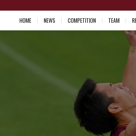
HOME
NEWS
COMPETITION
TEAM
R
スケジュール一覧
競走部部訓
入部を考え
結果一覧
選手紹介
競走部への
スタッフ紹介