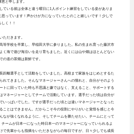
輝恵と申します。
している彼は全体と違う曜日に1人ポイント練習をしている姿がありま
に思っています！声かけが力になっていたとのこと嬉しいです！少しで
ろしく！！
いただきます。
高等学校を卒業し、早稲田大学に参りました。私の生まれ育った藤沢市
よく海で遊び海沿いを走り育ちました。近くには山や畑はほとんどない
での道の茶畑は新鮮です。
長距離選手として活動をしていました。高校まで家族をはじめとするた
られてきました。そんなマネージャーさんへの憧れと、自分がそのよう
ートに回っていた時も不思議と嫌ではなく、支えること、サポートする
はマネージャーとしてチームで活動しています。選手だった頃は自分が
でいっぱいでした。ですが選手だった頃とは違いマネージャーとなった
ることはできません。だからこそ今の役割にやりがいと覚悟を感じと今
んなが強くなれるように、そしてチームを勝たせたい。チームにとって
、チームが日本一になった時日本一のマネージャーになっていられるよ
けで先輩からも指摘をいただきながらの毎日ですが、日々少しでも成長