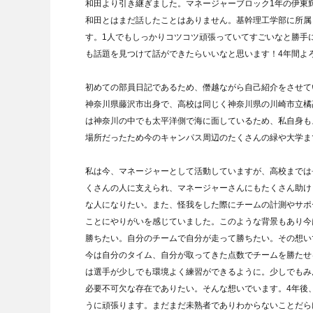
和田より引き継ぎました。マネージャーブロック1年の伊東
和田とはまだ話したことはありません。基幹理工学部に所属
す。1人でもしっかりコツコツ頑張っていてすごいなと勝手
も話題を見つけて話ができたらいいなと思います！4年間よ
初めての部員日記であるため、僭越ながら自己紹介をさせて
神奈川県藤沢市出身で、高校は同じく神奈川県の川崎市立橘
は神奈川の中でも太平洋側で海に面しているため、私自身も
場所だったため今のキャンパス周辺のたくさんの緑や大学ま
私は今、マネージャーとして活動していますが、高校までは
くさんの人に支えられ、マネージャーさんにもたくさん助け
な人になりたい。また、怪我をした際にチームの計測やサポ
ことにやりがいを感じていました。このような背景もあり今
勝ちたい。自分のチームで自分が走って勝ちたい。その想い
今は自分のタイム、自分が取ってきた点数でチームを勝たせ
は選手が少しでも環境よく練習ができるように。少しでもみ
必要不可欠な存在でありたい。そんな想いでいます。4年後
うに頑張ります。まだまだ未熟者でありわからないことだら