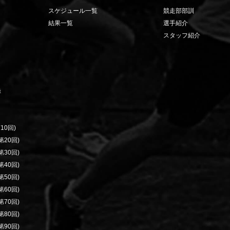
スケジュール一覧
競走部部訓
結果一覧
選手紹介
スタッフ紹介
録
10回)
20回)
30回)
40回)
50回)
60回)
70回)
80回)
90回)