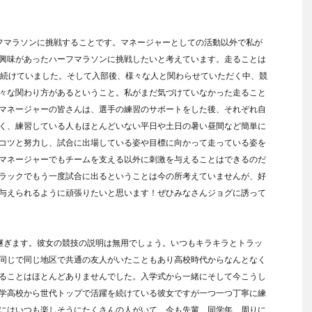
フマラソンに挑戦することです。マネージャーとしての活動以外で私が
興味があったハーフマラソンに挑戦したいと考えています。走ることは
が続けていました。そして入部後、様々な人と関わらせていただく中、競
々な関わり方があるということ。私がまだ気づけていなかった走ること
マネージャーの皆さんは、選手の練習のサポートをした後、それぞれ自
く、練習している人もほとんどいない平日や土日の暑い昼間など簡単に
コツと努力し、試合に出場している姿や目標に向かって走っている姿を
マネージャーでもチームを支える以外に刺激を与えることはできるのだ
ラックでもう一度試合に出るということは今の所考えていませんが、好
与えられるように頑張りたいと思います！ぜひみなさんジョグに誘って
継ぎます。彼女の競技の説明は無用でしょう。いつもキラキラとトラッ
同じで同じ地区で共通の友人がいたこともあり高校時代からなんとなく
ることはほとんどありませんでした。入学式から一緒にそして今こうし
学高校から世代トップで活躍を続けている彼女ですが一つ一つ丁寧に練
にはいつも楽しそうにたくさんの人がいて、今も先輩、同学年、周りに