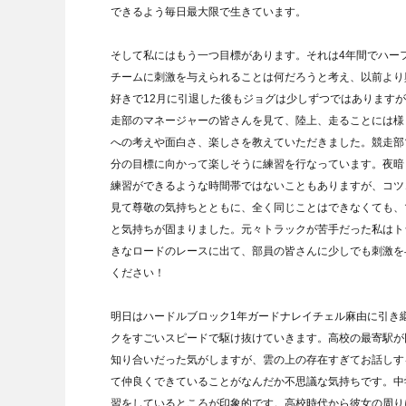
できるよう毎日最大限で生きています。
そして私にはもう一つ目標があります。それは4年間でハー
チームに刺激を与えられることは何だろうと考え、以前より
好きで12月に引退した後もジョグは少しずつではあります
走部のマネージャーの皆さんを見て、陸上、走ることには様
への考えや面白さ、楽しさを教えていただきました。競走部
分の目標に向かって楽しそうに練習を行なっています。夜暗
練習ができるような時間帯ではないこともありますが、コツ
見て尊敬の気持ちとともに、全く同じことはできなくても、
と気持ちが固まりました。元々トラックが苦手だった私はト
きなロードのレースに出て、部員の皆さんに少しでも刺激を
ください！
明日はハードルブロック1年ガードナレイチェル麻由に引き
クをすごいスピードで駆け抜けていきます。高校の最寄駅が
知り合いだった気がしますが、雲の上の存在すぎてお話しす
て仲良くできていることがなんだか不思議な気持ちです。中
習をしているところが印象的です。高校時代から彼女の周り