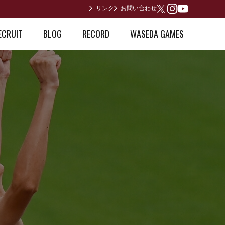
リンク
お問い合わせ
Youtube
X
Instagram
ECRUIT
BLOG
RECORD
WASEDA GAMES
ている方へ
部員日記
男子歴代ランキング
2026年度
誘い～合格体験記～
合宿所からありがとうございます
女子歴代ランキング
2025年度
早稲田が作った日本記録
2024年度
日本インカレ優勝者
2023年度
関東インカレ優勝者
箱根駅伝記録(第1回〜第10回)
箱根駅伝記録(第11回〜第20回)
箱根駅伝記録(第21回〜第30回)
箱根駅伝記録(第31回〜第40回)
箱根駅伝記録(第41回〜第50回)
箱根駅伝記録(第51回〜第60回)