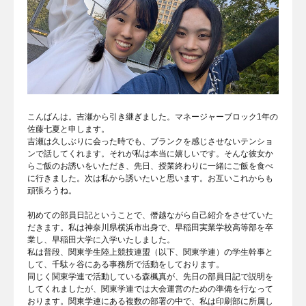
こんばんは。吉瀬から引き継ぎました。マネージャーブロック1年の
佐藤七夏と申します。
吉瀬は久しぶりに会った時でも、ブランクを感じさせないテンショ
ンで話してくれます。それが私は本当に嬉しいです。そんな彼女か
らご飯のお誘いをいただき、先日、授業終わりに一緒にご飯を食べ
に行きました。次は私から誘いたいと思います。お互いこれからも
頑張ろうね。
初めての部員日記ということで、僭越ながら自己紹介をさせていた
だきます。私は神奈川県横浜市出身で、早稲田実業学校高等部を卒
業し、早稲田大学に入学いたしました。
私は普段、関東学生陸上競技連盟（以下、関東学連）の学生幹事と
して、千駄ヶ谷にある事務所で活動をしております。
同じく関東学連で活動している森楓真が、先日の部員日記で説明を
してくれましたが、関東学連では大会運営のための準備を行なって
おります。関東学連にある複数の部署の中で、私は印刷部に所属し