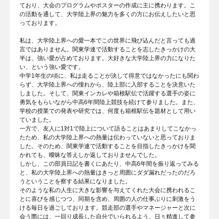
ており、大会のプログラムやポスターの作成に主に携わります。こ
の活動を通して、大学陸上界の魅力を多くの方にお伝えしたいと思
っております。
私は、大学陸上界への愛一本でこの世界に飛び込んだと言っても過
言ではありません。関東学連で活動することを志したきっかけの大
半は、強い愛が占めております。大好きな大学陸上界の力になりた
い、という強い愛です。
中学1年生の頃に、私は走ることが決して得意ではなかったにも関わ
らず、大学陸上界への憧れから、陸上部に入部することを決意いた
しました。そして、関東インカレや箱根駅伝で活躍する選手の姿に
勇気をもらいながら中高6年間陸上競技を続けて参りました。また、
学校の授業での発表や研究では、何度も箱根駅伝を題材として用い
ていました。
一方で、友人に1対1で陸上について語ることはあまりしてこなかっ
たため、私の大学陸上界への熱量は伝わっていないと思っておりま
した。そのため、関東学連で活動することを目指したきっかけを聞
かれても、曖昧な答えしか返しておりませんでした。
しかし、この部員日記を書くにあたり、中高6年間を振り返ってみる
と、私の大学陸上界への熱量はきっと周囲にダダ漏れだったのだろ
うということを察する結果になりました。
そのような私の人生に大きな影響を与えてくれた大会に携われるこ
とに喜びを感じつつ、同期を含め、周囲の人の仕事ぶりに刺激をう
ける毎日を過ごしております。競走部の選手やマネージャーと次に
会う際には、一回り成長した自分でいられるよう、日々精進して参