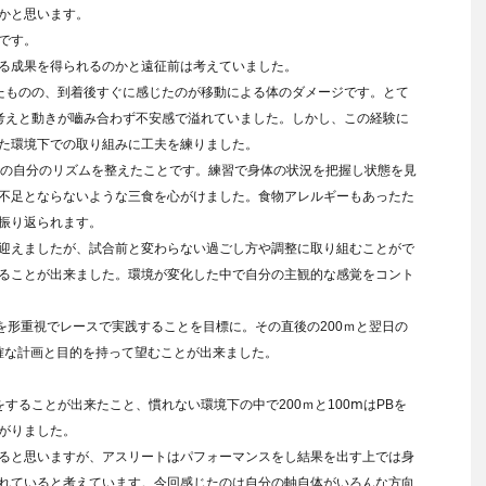
かと思います。
です。
る成果を得られるのかと遠征前は考えていました。
たものの、到着後すぐに感じたのが移動による体のダメージです。とて
考えと動きが嚙み合わず不安感で溢れていました。しかし、この経験に
た環境下での取り組みに工夫を練りました。
での自分のリズムを整えたことです。練習で身体の状況を把握し状態を見
不足とならないような三食を心がけました。食物アレルギーもあったた
振り返られます。
迎えましたが、試合前と変わらない過ごし方や調整に取り組むことがで
ることが出来ました。環境が変化した中で自分の主観的な感覚をコント
を形重視でレースで実践することを目標に。その直後の200ｍと翌日の
明確な計画と目的を持って望むことが出来ました。
することが出来たこと、慣れない環境下の中で200ｍと100ⅿはPBを
がりました。
ると思いますが、アスリートはパフォーマンスをし結果を出す上では身
れていると考えています。今回感じたのは自分の軸自体がいろんな方向