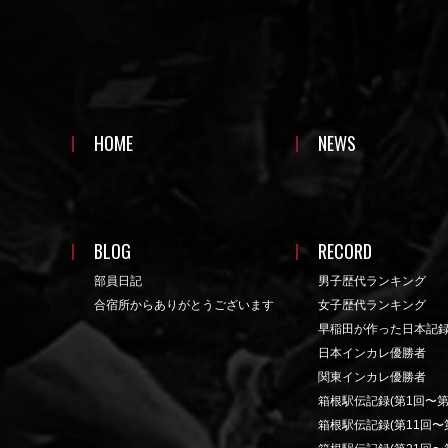
HOME
NEWS
BLOG
RECORD
部員日記
男子歴代ランキング
合宿所からありがとうございます
女子歴代ランキング
早稲田が作った日本記
日本インカレ優勝者
関東インカレ優勝者
箱根駅伝記録(第1回〜第
箱根駅伝記録(第11回〜第