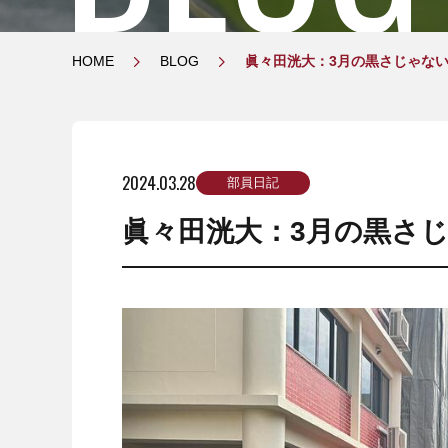
HOME
BLOG
眞々田洸大：3月の黒さじゃな
2024.03.28
部員日記
眞々田洸大：3月の黒さ