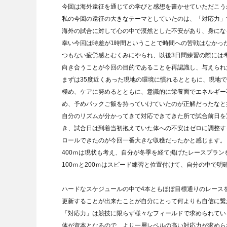
今回は海外遠征を通じての学びと感想を書かせていただこう
私の今回の遠征の大きなテーマとしていたのは、「対応力」
海外の試合に対して心の中で漠然とした不安があり、身にな
幸い今回は時差が1時間ということで時間への苦戦はなかっ
つもない疲労感とむくみにやられ、以後3日間練習の際には
向き合うことが今回の目的であることを再認識し、与えられ
まずは35度近くあった現地の環境に慣れるとともに、現地
極め、ケアに努めるとともに、意識的に栄養面でエネルギー
め、予めパックご飯を持っていけていたのが正解だったなと
自分のリズムが分かってきて対応できてきた所で試合前日を
き、試合日は到着当初抱えていた体への不安はゼロに調整す
ロールできたのが今回一番大きな収穫だったかと感じます。
400ｍは現状も考え、自分が冬季を経て掲げたレースプラン
100ｍと200ｍはスピード練習と位置付けて、自分の中で
ハードなスケジュールの中で4本ともほぼ目標通りのレースを
更新することが出来たことが自分にとって何よりも自信に繋
「対応力」は競技に限らず様々なフィールドで求められてい
体が資本となるので、より一層レベルの高い対応力が求めら