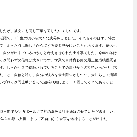
したが、彼女にも同じ言葉を返したいくらいです。
活躍で、1年生の頃から大きな成長をしました。それもそのはず、特に
てしまった時は悔しさから涙する姿を見かけたことがあります。練習へ
に自分が出来ているのかなと考えさせられた出来事でした。今年の冬は
ック問わずの信頼は大きいです。学業でも体育各部の最上位成績優秀者
す。しっかり者で信頼されていることでの周りからの期待だったり、求
たことに自信と誇り、自分の強みを最大限生かしつつ、大川らしく活躍
いブロック同士助け合って頑張り続けよう！！回してくれてありがと
の13日間でシンガポールにて初の海外遠征を経験させていただきました。
や学生の厚い支援によって不自由なく合宿を遂行することが出来たこ