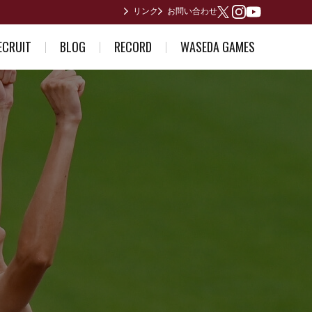
リンク
お問い合わせ
Youtube
X
Instagram
ECRUIT
BLOG
RECORD
WASEDA GAMES
ている方へ
部員日記
男子歴代ランキング
2026年度
誘い～合格体験記～
合宿所からありがとうございます
女子歴代ランキング
2025年度
早稲田が作った日本記録
2024年度
日本インカレ優勝者
2023年度
関東インカレ優勝者
箱根駅伝記録(第1回〜第10回)
箱根駅伝記録(第11回〜第20回)
箱根駅伝記録(第21回〜第30回)
箱根駅伝記録(第31回〜第40回)
箱根駅伝記録(第41回〜第50回)
箱根駅伝記録(第51回〜第60回)