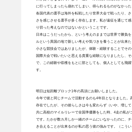
に行ってしまったら崩れてしまい、得られるものがなかった
各国代表の選手は海外を転戦したり世界大会で戦ったり、さ
さを感じさせる選手が多く存在します。私が遠征を通じて感
り切った考えなのではないかということです。
日本はこうだったから、という考えのままでは世界で勝負を
ルという異国の地で新しい考えや気づきを養うことが出来た
小さな競技会ではありましたが、体験・経験することでその
国際大会で戦いたいと思える貴重な経験になりましたし、そ
で、この経験や収穫をもとに部としても、個人としても飛躍
す。
明日は短距離ブロック1年の髙須にお願いしました。
今年で彼と同じチームで活動するのも4年目となりました。
存在でしたが、その彼らしさは今も変わらず（いや、増して
共に高校のマイルリレーで全国準優勝をした時、4走の私が
です。たかが数カ月しか一緒のチームにいなかったのに、チ
き合えることが出来るのが私の思う彼の強みです。（こうい