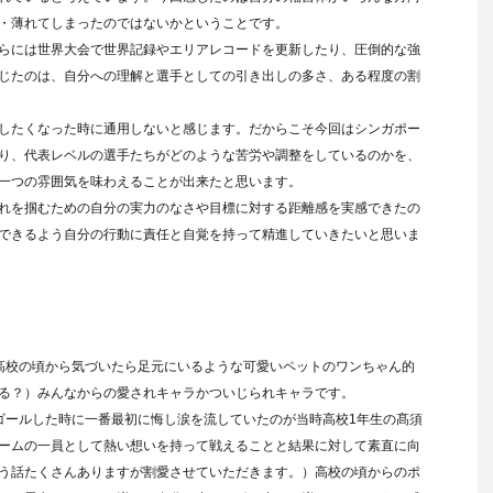
・薄れてしまったのではないかということです。
らには世界大会で世界記録やエリアレコードを更新したり、圧倒的な強
じたのは、自分への理解と選手としての引き出しの多さ、ある程度の割
したくなった時に通用しないと感じます。だからこそ今回はシンガポー
り、代表レベルの選手たちがどのような苦労や調整をしているのかを、
一つの雰囲気を味わえることが出来たと思います。
れを掴むための自分の実力のなさや目標に対する距離感を実感できたの
できるよう自分の行動に責任と自覚を持って精進していきたいと思いま
高校の頃から気づいたら足元にいるような可愛いペットのワンちゃん的
る？）みんなからの愛されキャラかついじられキャラです。
ゴールした時に一番最初に悔し涙を流していたのが当時高校1年生の髙須
ームの一員として熱い想いを持って戦えることと結果に対して素直に向
う話たくさんありますが割愛させていただきます。）高校の頃からのポ