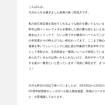
こんばんは。
大川から引き継ぎました副将の眞々田洸大です。
私の自己肯定感を高めてくれるような紹介を書いてもらいま
昨年は両インカレでメダルを獲得した部の勝ち頭ともいえる
彼女はストイックで、だいぶ前ですが練習のハードルでこけ
の本気度がその時えげつない程伝わってきて、ここまで熱心
後輩を率いてトレーニングに励む姿が印象的で男女学年ブロ
として表彰され、文武両道を一番高いレベルで体現していま
められているものは高いかもしれないけど、自分のやってき
する姿が一番見たいと思っています！現状に満足せず、きつ
う！
大川も昨日の日記で述べていましたが、3月10日から22日
G7奨学財団様やシンガポール陸上競技連盟、現地のコーチ
と、大変感謝しております。