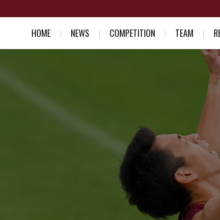
HOME
NEWS
COMPETITION
TEAM
R
スケジュール一覧
競走部部訓
入部を考え
結果一覧
選手紹介
競走部への
スタッフ紹介