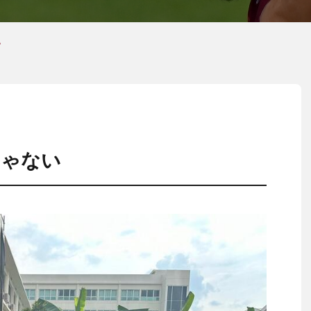
い
じゃない