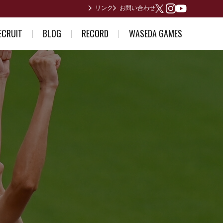
リンク
お問い合わせ
Youtube
X
Instagram
ECRUIT
BLOG
RECORD
WASEDA GAMES
ている方へ
部員日記
男子歴代ランキング
2026年度
誘い～合格体験記～
合宿所からありがとうございます
女子歴代ランキング
2025年度
早稲田が作った日本記録
2024年度
日本インカレ優勝者
2023年度
関東インカレ優勝者
箱根駅伝記録(第1回〜第10回)
箱根駅伝記録(第11回〜第20回)
箱根駅伝記録(第21回〜第30回)
箱根駅伝記録(第31回〜第40回)
箱根駅伝記録(第41回〜第50回)
箱根駅伝記録(第51回〜第60回)