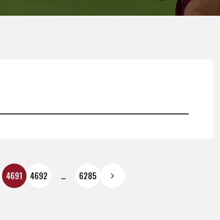
4691
4692
…
6285