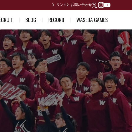
リンク
お問い合わせ
Youtube
X
Instagram
ECRUIT
BLOG
RECORD
WASEDA GAMES
ている方へ
部員日記
男子歴代ランキング
2026年度
誘い～合格体験記～
合宿所からありがとうございます
女子歴代ランキング
2025年度
早稲田が作った日本記録
2024年度
日本インカレ優勝者
2023年度
関東インカレ優勝者
箱根駅伝記録(第1回〜第10回)
箱根駅伝記録(第11回〜第20回)
箱根駅伝記録(第21回〜第30回)
箱根駅伝記録(第31回〜第40回)
箱根駅伝記録(第41回〜第50回)
箱根駅伝記録(第51回〜第60回)