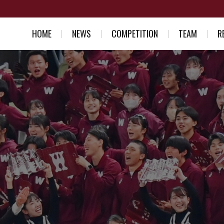
HOME
NEWS
COMPETITION
TEAM
R
スケジュール一覧
競走部部訓
入部を考え
結果一覧
選手紹介
競走部への
スタッフ紹介