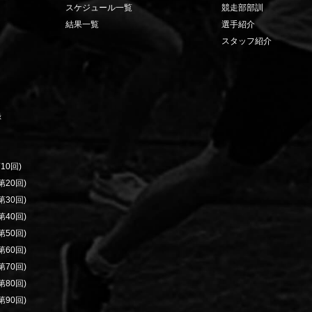
スケジュール一覧
競走部部訓
結果一覧
選手紹介
スタッフ紹介
録
10回)
20回)
30回)
40回)
50回)
60回)
70回)
80回)
90回)