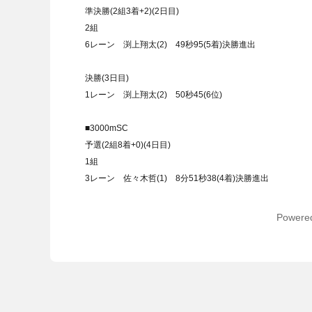
準決勝(2組3着+2)(2日目)
2組
6レーン 渕上翔太(2) 49秒95(5着)決勝進出
決勝(3日目)
1レーン 渕上翔太(2) 50秒45(6位)
■3000mSC
予選(2組8着+0)(4日目)
1組
3レーン 佐々木哲(1) 8分51秒38(4着)決勝進出
Powere