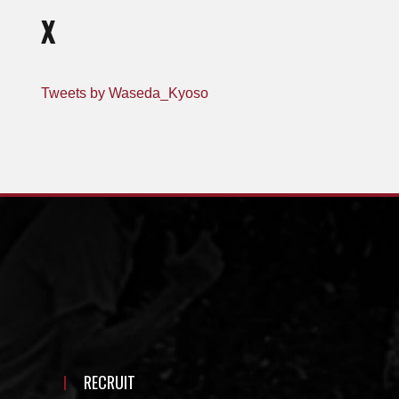
X
Tweets by Waseda_Kyoso
RECRUIT