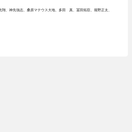
食光翔、神先強志、桑原マテウス大地、多田 真、冨田拓臣、堀野正太、