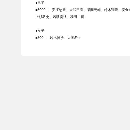
●男子
■5000m 安江悠登、大和田春、瀬間元輔、鈴木翔瑛、安
上杉敦史、若狭奏汰、和田 寛
●女子
■800m 鈴木翼沙、大圖希々