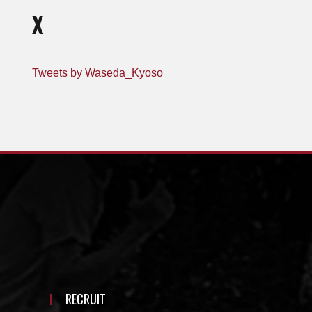
X
Tweets by Waseda_Kyoso
RECRUIT