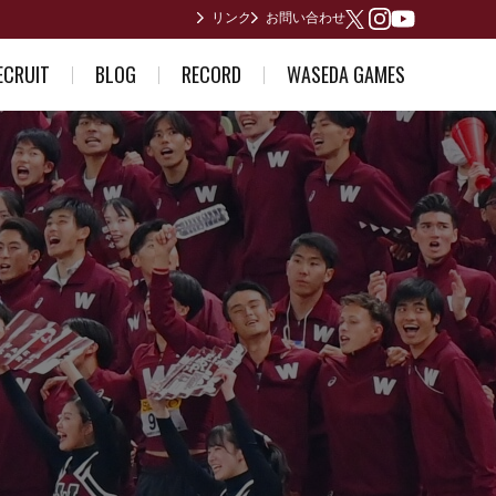
リンク
お問い合わせ
Youtube
X
Instagram
ECRUIT
BLOG
RECORD
WASEDA GAMES
ている方へ
部員日記
男子歴代ランキング
2026年度
誘い～合格体験記～
合宿所からありがとうございます
女子歴代ランキング
2025年度
早稲田が作った日本記録
2024年度
日本インカレ優勝者
2023年度
関東インカレ優勝者
箱根駅伝記録(第1回〜第10回)
箱根駅伝記録(第11回〜第20回)
箱根駅伝記録(第21回〜第30回)
箱根駅伝記録(第31回〜第40回)
箱根駅伝記録(第41回〜第50回)
箱根駅伝記録(第51回〜第60回)