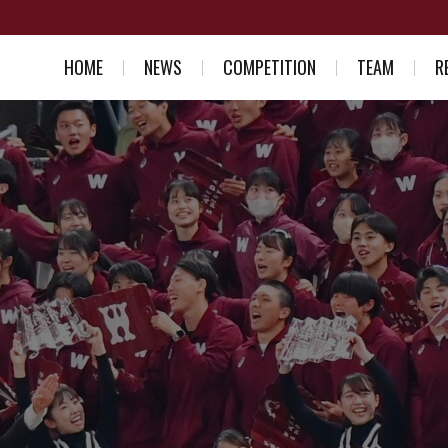
HOME
NEWS
COMPETITION
TEAM
R
スケジュール一覧
競走部部訓
入部を考え
結果一覧
選手紹介
競走部への
スタッフ紹介