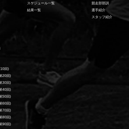
スケジュール一覧
競走部部訓
結果一覧
選手紹介
スタッフ紹介
録
10回)
20回)
30回)
40回)
50回)
60回)
70回)
80回)
90回)