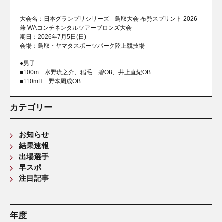
大会名：日本グランプリシリーズ 鳥取大会 布勢スプリント 2026
兼 WAコンチネンタルツアーブロンズ大会
期日：2026年7月5日(日)
会場：鳥取・ヤマタスポーツパーク陸上競技場
●男子
■100m 水野琉之介、稲毛 碧OB、井上直紀OB
■110mH 野本周成OB
カテゴリー
お知らせ
結果速報
出場選手
早スポ
注目記事
年度