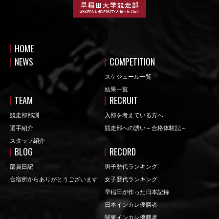
HOME
NEWS
COMPETITION
スケジュール一覧
結果一覧
TEAM
RECRUIT
競走部部訓
入部を考えている方へ
選手紹介
競走部への誘い～合格体験記～
スタッフ紹介
BLOG
RECORD
部員日記
男子歴代ランキング
合宿所からありがとうございます
女子歴代ランキング
早稲田が作った日本記録
日本インカレ優勝者
関東インカレ優勝者