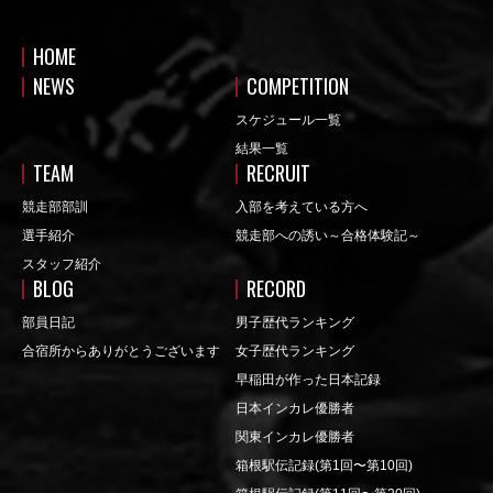
HOME
NEWS
COMPETITION
スケジュール一覧
結果一覧
TEAM
RECRUIT
競走部部訓
入部を考えている方へ
選手紹介
競走部への誘い～合格体験記～
スタッフ紹介
BLOG
RECORD
部員日記
男子歴代ランキング
合宿所からありがとうございます
女子歴代ランキング
早稲田が作った日本記録
日本インカレ優勝者
関東インカレ優勝者
箱根駅伝記録(第1回〜第10回)