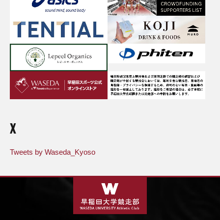
X
Tweets by Waseda_Kyoso