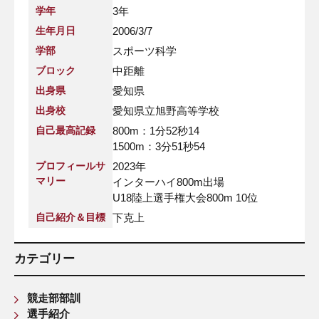
学年
3年
生年月日
2006/3/7
学部
スポーツ科学
ブロック
中距離
出身県
愛知県
出身校
愛知県立旭野高等学校
自己最高記録
800m：1分52秒14
1500m：3分51秒54
プロフィールサ
2023年
マリー
インターハイ800m出場
U18陸上選手権大会800m 10位
自己紹介＆目標
下克上
カテゴリー
競走部部訓
選手紹介