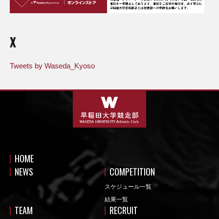
X
Tweets by Waseda_Kyoso
HOME
NEWS
COMPETITION
スケジュール一覧
結果一覧
TEAM
RECRUIT