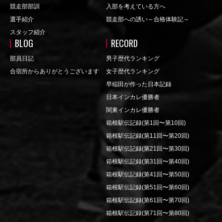
競走部部訓
入部を考えている方へ
選手紹介
競走部への誘い～合格体験記～
スタッフ紹介
BLOG
RECORD
部員日記
男子歴代ランキング
合宿所からありがとうございます
女子歴代ランキング
早稲田が作った日本記録
日本インカレ優勝者
関東インカレ優勝者
箱根駅伝記録(第1回〜第10回)
箱根駅伝記録(第11回〜第20回)
箱根駅伝記録(第21回〜第30回)
箱根駅伝記録(第31回〜第40回)
箱根駅伝記録(第41回〜第50回)
箱根駅伝記録(第51回〜第60回)
箱根駅伝記録(第61回〜第70回)
箱根駅伝記録(第71回〜第80回)