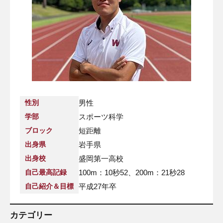
性別
男性
学部
スポーツ科学
ブロック
短距離
出身県
岩手県
出身校
盛岡第一高校
自己最高記録
100m：10秒52、200m：21秒28
自己紹介＆目標
平成27年卒
カテゴリー